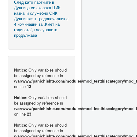
След като партиите в
Дупница се скараха ЦИК
назначи служебно ОИК
Дупнишкият градоначалник с
4 номинации за „Кмет на
годината“, гласуването
продължава
Notice
: Only variables should
be assigned by reference in
/var/www/panichishte.com/modules/mod_testthiscategory/mod_t
on line
13
Notice
: Only variables should
be assigned by reference in
/var/www/panichishte.com/modules/mod_testthiscategory/mod_t
on line
23
Notice
: Only variables should
be assigned by reference in
/var/www/panichishte.com/modules/mod_testthiscategory/mod_t