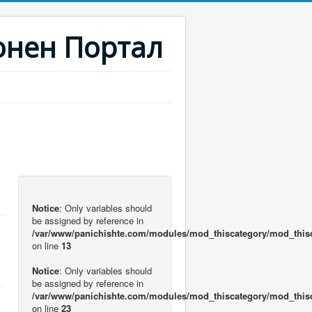
нен Портал
Notice
: Only variables should
be assigned by reference in
/var/www/panichishte.com/modules/mod_thiscategory/mod_this
on line
13
Notice
: Only variables should
be assigned by reference in
/var/www/panichishte.com/modules/mod_thiscategory/mod_this
on line
23