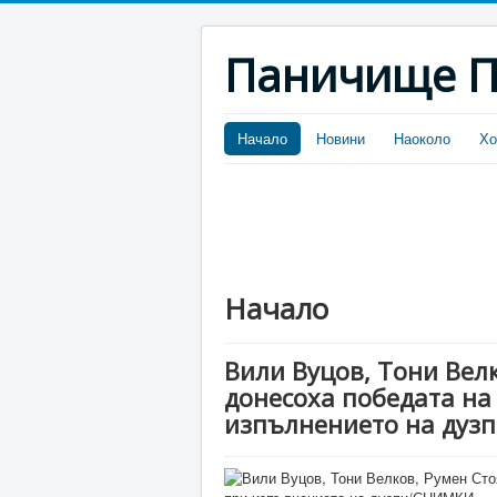
Паничище П
Начало
Новини
Наоколо
Хо
Начало
Вили Вуцов, Тони Велк
донесоха победата на
изпълнението на ду