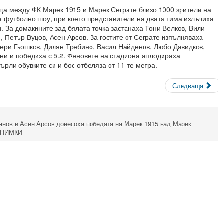
ща между ФК Марек 1915 и Марек Сеграте близо 1000 зрители на
а футболно шоу, при което представители на двата тима излъчиха
. За домакините зад бялата точка застанаха Тони Велков, Вили
, Петър Вуцов, Асен Арсов. За гостите от Сеграте изпълняваха
лери Гьошков, Дилян Требино, Васил Найденов, Любо Давидков,
ни и победиха с 5:2. Феновете на стадиона аплодираха
ърли обувките си и бос отбеляза от 11-те метра.
Следваща
янов и Асен Арсов донесоха победата на Марек 1915 над Марек
/СНИМКИ