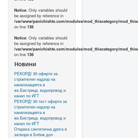
Notice
: Only variables should
be assigned by reference in
/var/www/panichishte.com/modules/mod_thiscategory/mod_this
on line
136
Notice
: Only variables should
be assigned by reference in
/var/www/panichishte.com/modules/mod_thiscategory/mod_this
on line
136
Новини
РЕКОРД! 30 оферти за
строителен надзор на
канализацията в
жк.Бистрица, водопровод и
канал по ИГТ
РЕКОРД! 30 тест оферти за
строителен надзор на
канализацията в
жк.Бистрица, водопровод и
канал по ИГТ
Откриха синтетична дрога в
затвора в Бобов дол