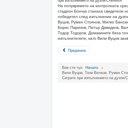
На полувремето на контролната сре
стадион Бончук станаха свидетели н
победител след изпълнение на дузпи
Вуцов, Румен Стоянов, Милко Бански
Борис Паризов, Петър Давидков, Ва
Тодор Тодоров. Домакините бяха точ
изпълнителите, като Вили Вуцов захв
Предишна
Вие сте тук:
Начало
Вили Вуцов, Тони Велков, Румен Сто
Сеграте при изпълнението на дузпи