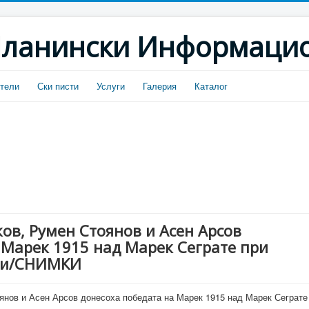
ланински Информацио
тели
Ски писти
Услуги
Галерия
Каталог
ов, Румен Стоянов и Асен Арсов
 Марек 1915 над Марек Сеграте при
зпи/СНИМКИ