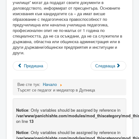
училище” могат да подадат своите документи в
деловодството, информират от пресцентъра. Основните
изисквания към кандидатите са – да имат висше
образование с педагогическа правоспособност по
предучилищна или начална училищна педагогика,
професионален опит не по-малък от 1 година по
специалността, да не са осъждани, да не са служители в
държавна, областна или общинска администрация или в
други държавни/общински предприятия и институции и
други.
Предишна
Следваща
Вие сте тук:
Начало
Търсят се педагог и медиатор в Дупница
Notice
: Only variables should be assigned by reference in
/var/www/panichishte.com/modules/mod_thiscategory/mod_thi
on line
13
Notice
: Only variables should be assigned by reference in
/var/www/panichishte.com/modules/mod_thiscategory/mod_thi