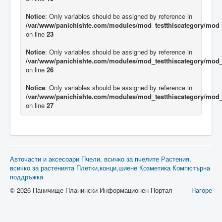
Notice
: Only variables should be assigned by reference in
/var/www/panichishte.com/modules/mod_testthiscategory/mod_t
on line
23
Notice
: Only variables should be assigned by reference in
/var/www/panichishte.com/modules/mod_testthiscategory/mod_t
on line
26
Notice
: Only variables should be assigned by reference in
/var/www/panichishte.com/modules/mod_testthiscategory/mod_t
on line
27
Авточасти и аксесоари
Пчели, всичко за пчелите
Растения,
всичко за растенията
Плетки,конци,шиене
Козметика
Компютърна
поддръжка
© 2026 Паничище Планински Информационен Портал
Нагоре