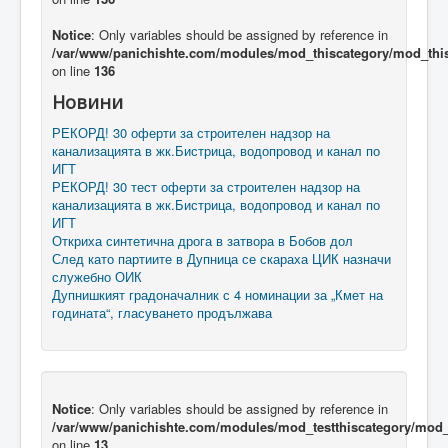
Notice
: Only variables should be assigned by reference in
/var/www/panichishte.com/modules/mod_thiscategory/mod_thi
on line
136
Новини
РЕКОРД! 30 оферти за строителен надзор на
канализацията в жк.Бистрица, водопровод и канал по
ИГТ
РЕКОРД! 30 тест оферти за строителен надзор на
канализацията в жк.Бистрица, водопровод и канал по
ИГТ
Откриха синтетична дрога в затвора в Бобов дол
След като партиите в Дупница се скараха ЦИК назначи
служебно ОИК
Дупнишкият градоначалник с 4 номинации за „Кмет на
годината“, гласуването продължава
Notice
: Only variables should be assigned by reference in
/var/www/panichishte.com/modules/mod_testthiscategory/mod_t
on line
13