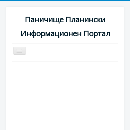
Паничище Планински
Информационен Портал
Превключи
навигация
Начало
Новини
Наоколо
Хотели
Ски писти
Услуги
Галерия