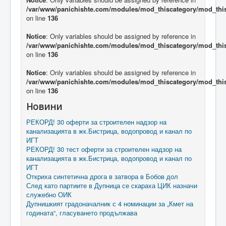
/var/www/panichishte.com/modules/mod_thiscategory/mod_thi
on line
136
Notice
: Only variables should be assigned by reference in
/var/www/panichishte.com/modules/mod_thiscategory/mod_thi
on line
136
Notice
: Only variables should be assigned by reference in
/var/www/panichishte.com/modules/mod_thiscategory/mod_thi
on line
136
Новини
РЕКОРД! 30 оферти за строителен надзор на
канализацията в жк.Бистрица, водопровод и канал по
ИГТ
РЕКОРД! 30 тест оферти за строителен надзор на
канализацията в жк.Бистрица, водопровод и канал по
ИГТ
Откриха синтетична дрога в затвора в Бобов дол
След като партиите в Дупница се скараха ЦИК назначи
служебно ОИК
Дупнишкият градоначалник с 4 номинации за „Кмет на
годината“, гласуването продължава