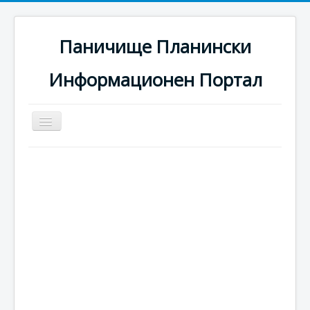
Паничище Планински
Информационен Портал
Превключи
навигация
Начало
Новини
Наоколо
Хотели
Ски писти
Услуги
Галерия