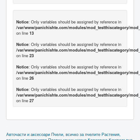
Notice
: Only variables should be assigned by reference in
/var/www/panichishte.com/modules/mod_testthiscategory/mod_t
on line
13
Notice
: Only variables should be assigned by reference in
/var/www/panichishte.com/modules/mod_testthiscategory/mod_t
on line
23
Notice
: Only variables should be assigned by reference in
/var/www/panichishte.com/modules/mod_testthiscategory/mod_t
on line
26
Notice
: Only variables should be assigned by reference in
/var/www/panichishte.com/modules/mod_testthiscategory/mod_t
on line
27
Авточасти и аксесоари
Пчели, всичко за пчелите
Растения,
всичко за растенията
Плетки,конци,шиене
Козметика
Компютърна