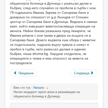
общинската болница в Дупница с разкъсан далак и
бъбрек, след като случайно се пробола в гърба с нож.
79-годишната Иванка Зарева от Сапарева баня е
докарана по спешност от д-р Льондев от Спешен
център от Сапарева баня в Дупница. Веднага е свикан
екип, който извършил животоспасяваща операция на
жената. Нейни близки разказаха пред лекарите, че
Иванка рязала с нож трева в двора на къщата си в
Сапарева баня. Докато вървяла към обора с живитни
се подхлъзнала, паднала върху чувала и ножът я
пробол в гърба, като разкъсал далака и единия
бъбрек, пише struma.bg. Хирурзи споделиха, че
операцията е тежка и има опасност за живота на
пострадалата
Предишна
Следваща
Вие сте тук:
Начало
Нелеп инцидент прати жена в реанимация на
общинската болница в Дупница