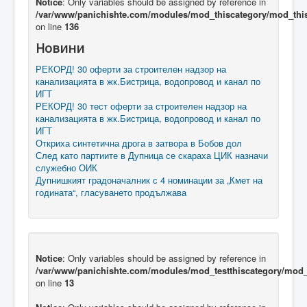
Notice
: Only variables should be assigned by reference in
/var/www/panichishte.com/modules/mod_thiscategory/mod_thi
on line
136
Новини
РЕКОРД! 30 оферти за строителен надзор на
канализацията в жк.Бистрица, водопровод и канал по
ИГТ
РЕКОРД! 30 тест оферти за строителен надзор на
канализацията в жк.Бистрица, водопровод и канал по
ИГТ
Откриха синтетична дрога в затвора в Бобов дол
След като партиите в Дупница се скараха ЦИК назначи
служебно ОИК
Дупнишкият градоначалник с 4 номинации за „Кмет на
годината“, гласуването продължава
Notice
: Only variables should be assigned by reference in
/var/www/panichishte.com/modules/mod_testthiscategory/mod_t
on line
13