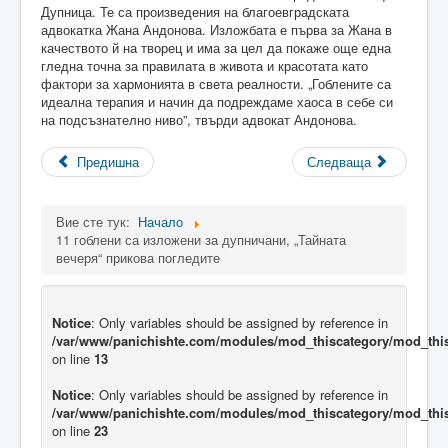
Дупница. Те са произведения на благоевградската
адвокатка Жана Андонова. Изложбата е първа за Жана в
качеството й на творец и има за цел да покаже още една
гледна точна за правилата в живота и красотата като
фактори за хармонията в света реалности. „Гоблените са
идеална терапия и начин да подреждаме хаоса в себе си
на подсъзнателно ниво”, твърди адвокат Андонова.
Предишна
Следваща
Вие сте тук:
Начало
11 гоблени са изложени за дупничани, „Тайната
вечеря“ прикова погледите
Notice
: Only variables should be assigned by reference in
/var/www/panichishte.com/modules/mod_thiscategory/mod_thi
on line
13
Notice
: Only variables should be assigned by reference in
/var/www/panichishte.com/modules/mod_thiscategory/mod_thi
on line
23