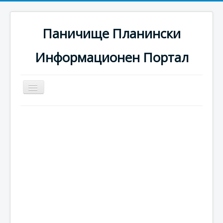
Паничище Планински
Информационен Портал
Превключи
навигация
Начало
Новини
Наоколо
Хотели
Ски писти
Услуги
Галерия