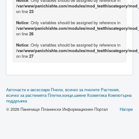
Notice
: Only variables should be assigned by reference in
/var/www/panichishte.com/modules/mod_testthiscategory/mod_t
on line
23
Notice
: Only variables should be assigned by reference in
/var/www/panichishte.com/modules/mod_testthiscategory/mod_t
on line
26
Notice
: Only variables should be assigned by reference in
/var/www/panichishte.com/modules/mod_testthiscategory/mod_t
on line
27
Авточасти и аксесоари
Пчели, всичко за пчелите
Растения,
всичко за растенията
Плетки,конци,шиене
Козметика
Компютърна
поддръжка
© 2026 Паничище Планински Информационен Портал
Нагоре