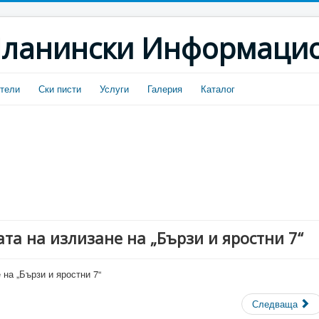
ланински Информацио
тели
Ски писти
Услуги
Галерия
Каталог
та на излизане на „Бързи и яростни 7“
Следваща