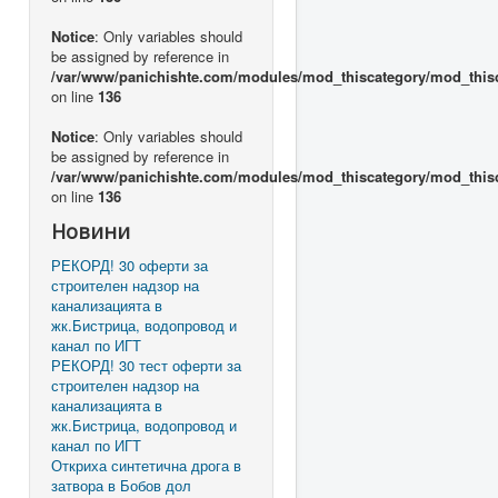
Notice
: Only variables should
be assigned by reference in
/var/www/panichishte.com/modules/mod_thiscategory/mod_this
on line
136
Notice
: Only variables should
be assigned by reference in
/var/www/panichishte.com/modules/mod_thiscategory/mod_this
on line
136
Новини
РЕКОРД! 30 оферти за
строителен надзор на
канализацията в
жк.Бистрица, водопровод и
канал по ИГТ
РЕКОРД! 30 тест оферти за
строителен надзор на
канализацията в
жк.Бистрица, водопровод и
канал по ИГТ
Откриха синтетична дрога в
затвора в Бобов дол