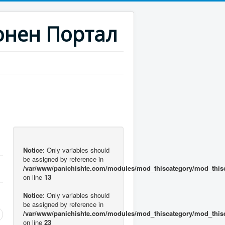
нен Портал
Notice
: Only variables should
be assigned by reference in
/var/www/panichishte.com/modules/mod_thiscategory/mod_this
on line
13
Notice
: Only variables should
be assigned by reference in
/var/www/panichishte.com/modules/mod_thiscategory/mod_this
on line
23