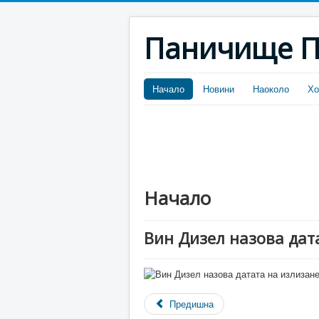
Паничище П
Начало
Новини
Наоколо
Хо
Начало
Вин Дизел назова дата
Предишна