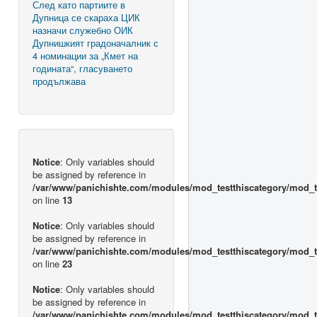
След като партиите в
Дупница се скараха ЦИК
назначи служебно ОИК
Дупнишкият градоначалник с
4 номинации за „Кмет на
годината“, гласуването
продължава
Notice
: Only variables should
be assigned by reference in
/var/www/panichishte.com/modules/mod_testthiscategory/mod_t
on line
13
Notice
: Only variables should
be assigned by reference in
/var/www/panichishte.com/modules/mod_testthiscategory/mod_t
on line
23
Notice
: Only variables should
be assigned by reference in
/var/www/panichishte.com/modules/mod_testthiscategory/mod_t