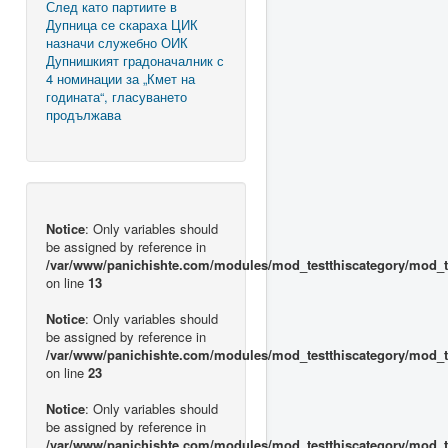
След като партиите в
Дупница се скараха ЦИК
назначи служебно ОИК
Дупнишкият градоначалник с
4 номинации за „Кмет на
годината“, гласуването
продължава
Notice
: Only variables should
be assigned by reference in
/var/www/panichishte.com/modules/mod_testthiscategory/mod_t
on line
13
Notice
: Only variables should
be assigned by reference in
/var/www/panichishte.com/modules/mod_testthiscategory/mod_t
on line
23
Notice
: Only variables should
be assigned by reference in
/var/www/panichishte.com/modules/mod_testthiscategory/mod_t