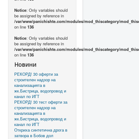
Notice
: Only variables should
be assigned by reference in
/var/www/panichishte.com/modules/mod_thiscategory/mod_this
on line
136
Notice
: Only variables should
be assigned by reference in
/var/www/panichishte.com/modules/mod_thiscategory/mod_this
on line
136
Новини
РЕКОРД! 30 оферти за
строителен надзор на
канализацията в
жк.Бистрица, водопровод и
канал по ИГТ
РЕКОРД! 30 тест оферти за
строителен надзор на
канализацията в
жк.Бистрица, водопровод и
канал по ИГТ
Откриха синтетична дрога в
затвора в Бобов дол