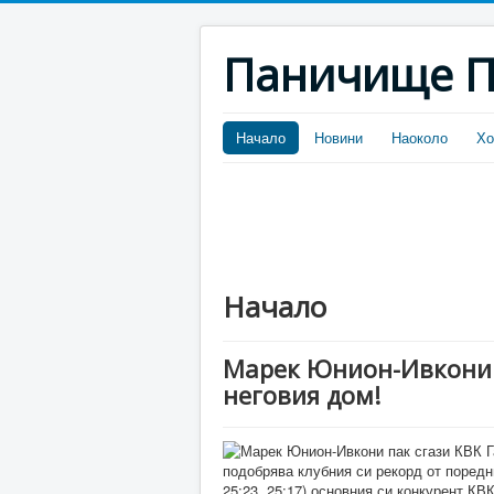
Паничище П
Начало
Новини
Наоколо
Хо
Начало
Марек Юнион-Ивкони п
неговия дом!
подобрява клубния си рекорд от поредн
25:23, 25:17) основния си конкурент КВ