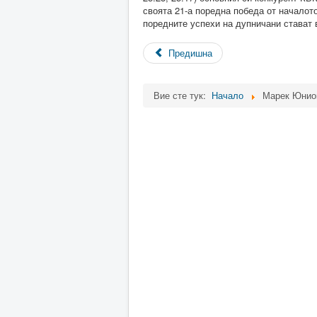
своята 21-а поредна победа от началот
поредните успехи на дупничани стават 
Предишна
Вие сте тук:
Начало
Марек Юнион