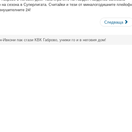
о на сезона в Суперлигата. Считайки и тези от миналогодишните плейофи
внушителните 24!
Следваща
-Ивкони пак сгази КВК Габрово, унижи го и в неговия дом!