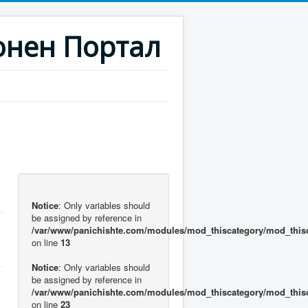
нен Портал
Notice
: Only variables should
be assigned by reference in
/var/www/panichishte.com/modules/mod_thiscategory/mod_this
on line
13
Notice
: Only variables should
be assigned by reference in
/var/www/panichishte.com/modules/mod_thiscategory/mod_this
on line
23