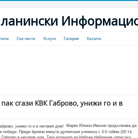
ланински Информацио
тели
Ски писти
Услуги
Галерия
Каталог
ак сгази КВК Габрово, унижи го и в
Марек Юнион-Ивкони продължава да
и победи. Преди броени минути дупничани унижиха с 3:0 гейма (25:14,
К Габрово в неговия дом. Така играчите на Найден Найденов записаха