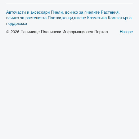
Авточасти и аксесоари
Пчели, всичко за пчелите
Растения,
всичко за растенията
Плетки,конци,шиене
Козметика
Компютърна
поддръжка
© 2026 Паничище Планински Информационен Портал
Нагоре