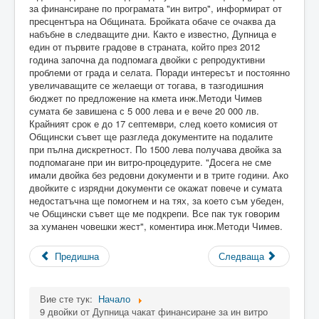
за финансиране по програмата "ин витро", информират от
пресцентъра на Общината. Бройката обаче се очаква да
набъбне в следващите дни. Както е известно, Дупница е
един от първите градове в страната, който през 2012
година започна да подпомага двойки с репродуктивни
проблеми от града и селата. Поради интересът и постоянно
увеличаващите се желаещи от тогава, в тазгодишния
бюджет по предложение на кмета инж.Методи Чимев
сумата бе завишена с 5 000 лева и е вече 20 000 лв.
Крайният срок е до 17 септември, след което комисия от
Общински съвет ще разгледа документите на подалите
при пълна дискретност. По 1500 лева получава двойка за
подпомагане при ин витро-процедурите. "Досега не сме
имали двойка без редовни документи и в трите години. Ако
двойките с изрядни документи се окажат повече и сумата
недостатъчна ще помогнем и на тях, за което съм убеден,
че Общински съвет ще ме подкрепи. Все пак тук говорим
за хуманен човешки жест", коментира инж.Методи Чимев.
Предишна
Следваща
Вие сте тук:
Начало
9 двойки от Дупница чакат финансиране за ин витро