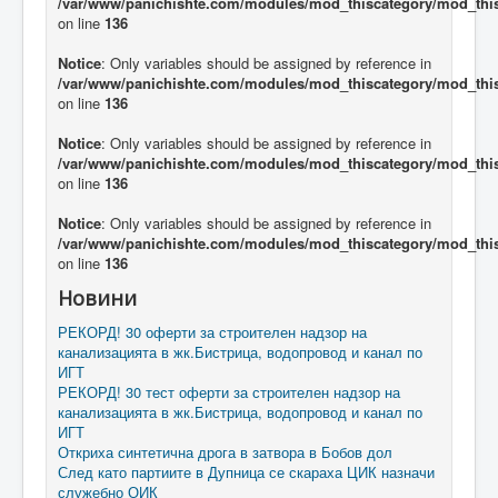
/var/www/panichishte.com/modules/mod_thiscategory/mod_thi
on line
136
Notice
: Only variables should be assigned by reference in
/var/www/panichishte.com/modules/mod_thiscategory/mod_thi
on line
136
Notice
: Only variables should be assigned by reference in
/var/www/panichishte.com/modules/mod_thiscategory/mod_thi
on line
136
Notice
: Only variables should be assigned by reference in
/var/www/panichishte.com/modules/mod_thiscategory/mod_thi
on line
136
Новини
РЕКОРД! 30 оферти за строителен надзор на
канализацията в жк.Бистрица, водопровод и канал по
ИГТ
РЕКОРД! 30 тест оферти за строителен надзор на
канализацията в жк.Бистрица, водопровод и канал по
ИГТ
Откриха синтетична дрога в затвора в Бобов дол
След като партиите в Дупница се скараха ЦИК назначи
служебно ОИК