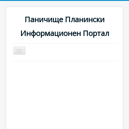
Паничище Планински
Информационен Портал
Превключи
навигация
Начало
Новини
Наоколо
Хотели
Ски писти
Услуги
Галерия