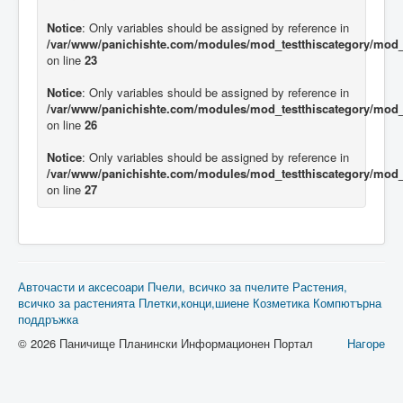
Notice
: Only variables should be assigned by reference in
/var/www/panichishte.com/modules/mod_testthiscategory/mod_t
on line
23
Notice
: Only variables should be assigned by reference in
/var/www/panichishte.com/modules/mod_testthiscategory/mod_t
on line
26
Notice
: Only variables should be assigned by reference in
/var/www/panichishte.com/modules/mod_testthiscategory/mod_t
on line
27
Авточасти и аксесоари
Пчели, всичко за пчелите
Растения,
всичко за растенията
Плетки,конци,шиене
Козметика
Компютърна
поддръжка
© 2026 Паничище Планински Информационен Портал
Нагоре