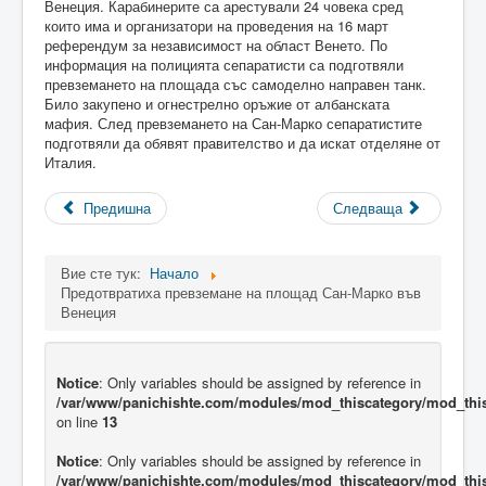
Венеция. Карабинерите са арестували 24 човека сред
които има и организатори на проведения на 16 март
референдум за независимост на област Венето. По
информация на полицията сепаратисти са подготвяли
превземането на площада със самоделно направен танк.
Било закупено и огнестрелно оръжие от албанската
мафия. След превземането на Сан-Марко сепаратистите
подготвяли да обявят правителство и да искат отделяне от
Италия.
Предишна
Следваща
Вие сте тук:
Начало
Предотвратиха превземане на площад Сан-Марко във
Венеция
Notice
: Only variables should be assigned by reference in
/var/www/panichishte.com/modules/mod_thiscategory/mod_thi
on line
13
Notice
: Only variables should be assigned by reference in
/var/www/panichishte.com/modules/mod_thiscategory/mod_thi