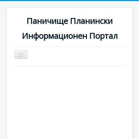
Паничище Планински
Информационен Портал
Превключи
навигация
Начало
Новини
Наоколо
Хотели
Ски писти
Услуги
Галерия