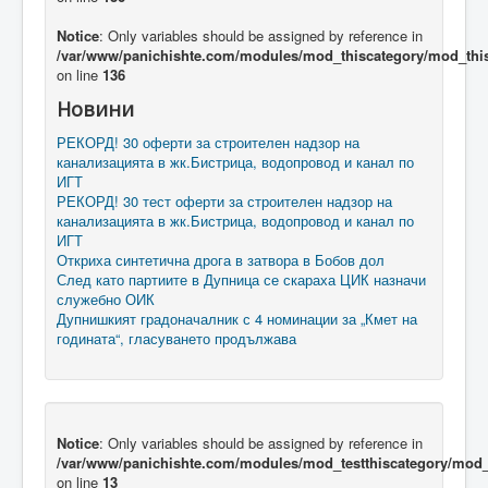
Notice
: Only variables should be assigned by reference in
/var/www/panichishte.com/modules/mod_thiscategory/mod_thi
on line
136
Новини
РЕКОРД! 30 оферти за строителен надзор на
канализацията в жк.Бистрица, водопровод и канал по
ИГТ
РЕКОРД! 30 тест оферти за строителен надзор на
канализацията в жк.Бистрица, водопровод и канал по
ИГТ
Откриха синтетична дрога в затвора в Бобов дол
След като партиите в Дупница се скараха ЦИК назначи
служебно ОИК
Дупнишкият градоначалник с 4 номинации за „Кмет на
годината“, гласуването продължава
Notice
: Only variables should be assigned by reference in
/var/www/panichishte.com/modules/mod_testthiscategory/mod_t
on line
13