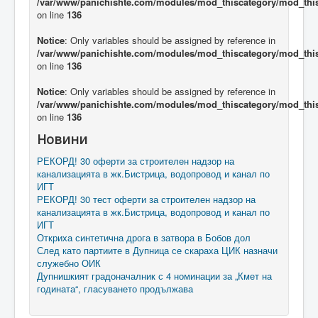
/var/www/panichishte.com/modules/mod_thiscategory/mod_thi
on line
136
Notice
: Only variables should be assigned by reference in
/var/www/panichishte.com/modules/mod_thiscategory/mod_thi
on line
136
Notice
: Only variables should be assigned by reference in
/var/www/panichishte.com/modules/mod_thiscategory/mod_thi
on line
136
Новини
РЕКОРД! 30 оферти за строителен надзор на
канализацията в жк.Бистрица, водопровод и канал по
ИГТ
РЕКОРД! 30 тест оферти за строителен надзор на
канализацията в жк.Бистрица, водопровод и канал по
ИГТ
Откриха синтетична дрога в затвора в Бобов дол
След като партиите в Дупница се скараха ЦИК назначи
служебно ОИК
Дупнишкият градоначалник с 4 номинации за „Кмет на
годината“, гласуването продължава