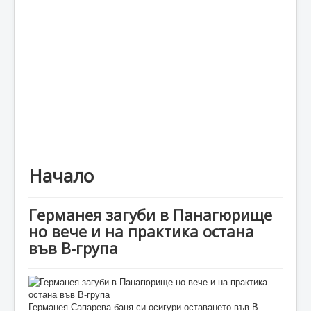
Каталог
Начало
Германея загуби в Панагюрище
но вече и на практика остана
във В-група
Германея Сапарева баня си осигури оставането във В-