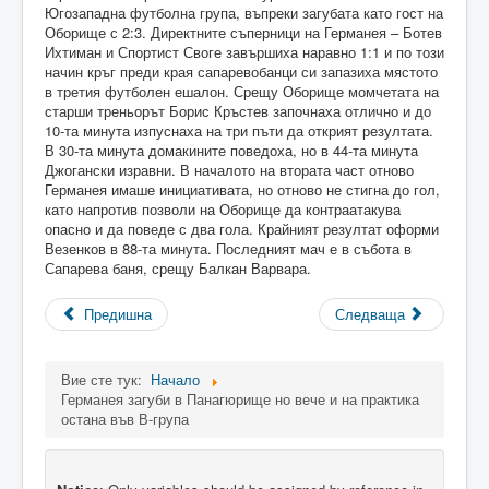
Югозападна футболна група, въпреки загубата като гост на
Оборище с 2:3. Директните съперници на Германея – Ботев
Ихтиман и Спортист Своге завършиха наравно 1:1 и по този
начин кръг преди края сапаревобанци си запазиха мястото
в третия футболен ешалон. Срещу Оборище момчетата на
старши треньорът Борис Кръстев започнаха отлично и до
10-та минута изпуснаха на три пъти да открият резултата.
В 30-та минута домакините поведоха, но в 44-та минута
Джогански изравни. В началото на втората част отново
Германея имаше инициативата, но отново не стигна до гол,
като напротив позволи на Оборище да контраатакува
опасно и да поведе с два гола. Крайният резултат оформи
Везенков в 88-та минута. Последният мач е в събота в
Сапарева баня, срещу Балкан Варвара.
Предишна
Следваща
Вие сте тук:
Начало
Германея загуби в Панагюрище но вече и на практика
остана във В-група