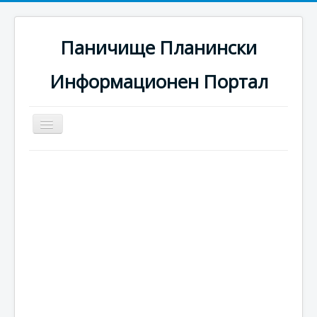
Паничище Планински
Информационен Портал
Превключи
навигация
Начало
Новини
Наоколо
Хотели
Ски писти
Услуги
Галерия