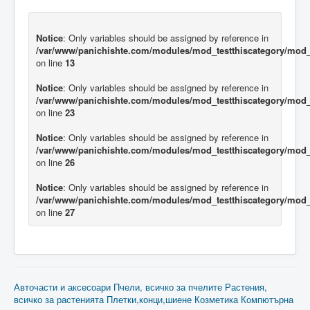
Notice
: Only variables should be assigned by reference in
/var/www/panichishte.com/modules/mod_testthiscategory/mod_t
on line
13
Notice
: Only variables should be assigned by reference in
/var/www/panichishte.com/modules/mod_testthiscategory/mod_t
on line
23
Notice
: Only variables should be assigned by reference in
/var/www/panichishte.com/modules/mod_testthiscategory/mod_t
on line
26
Notice
: Only variables should be assigned by reference in
/var/www/panichishte.com/modules/mod_testthiscategory/mod_t
on line
27
Авточасти и аксесоари
Пчели, всичко за пчелите
Растения,
всичко за растенията
Плетки,конци,шиене
Козметика
Компютърна