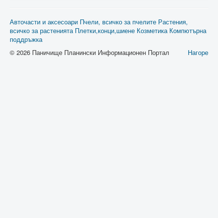
Авточасти и аксесоари
Пчели, всичко за пчелите
Растения,
всичко за растенията
Плетки,конци,шиене
Козметика
Компютърна
поддръжка
© 2026 Паничище Планински Информационен Портал
Нагоре