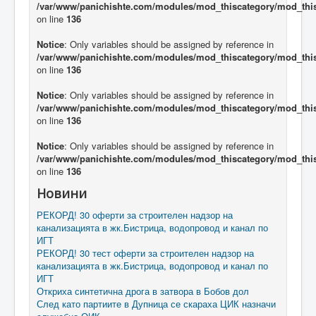
/var/www/panichishte.com/modules/mod_thiscategory/mod_thi
on line
136
Notice
: Only variables should be assigned by reference in
/var/www/panichishte.com/modules/mod_thiscategory/mod_thi
on line
136
Notice
: Only variables should be assigned by reference in
/var/www/panichishte.com/modules/mod_thiscategory/mod_thi
on line
136
Notice
: Only variables should be assigned by reference in
/var/www/panichishte.com/modules/mod_thiscategory/mod_thi
on line
136
Новини
РЕКОРД! 30 оферти за строителен надзор на
канализацията в жк.Бистрица, водопровод и канал по
ИГТ
РЕКОРД! 30 тест оферти за строителен надзор на
канализацията в жк.Бистрица, водопровод и канал по
ИГТ
Откриха синтетична дрога в затвора в Бобов дол
След като партиите в Дупница се скараха ЦИК назначи