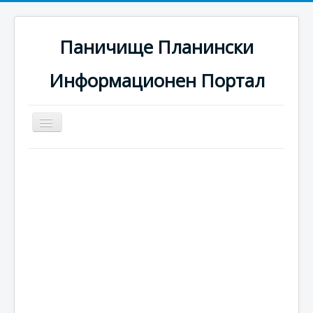
Паничище Планински
Информационен Портал
Превключи
навигация
Начало
Новини
Наоколо
Хотели
Ски писти
Услуги
Галерия