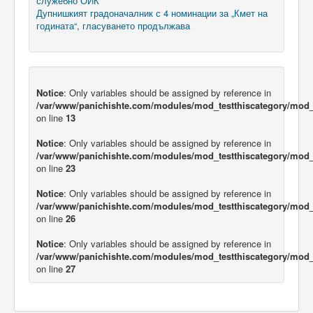
служебно ОИК
Дупнишкият градоначалник с 4 номинации за „Кмет на
годината“, гласуването продължава
Notice
: Only variables should be assigned by reference in
/var/www/panichishte.com/modules/mod_testthiscategory/mod_t
on line
13
Notice
: Only variables should be assigned by reference in
/var/www/panichishte.com/modules/mod_testthiscategory/mod_t
on line
23
Notice
: Only variables should be assigned by reference in
/var/www/panichishte.com/modules/mod_testthiscategory/mod_t
on line
26
Notice
: Only variables should be assigned by reference in
/var/www/panichishte.com/modules/mod_testthiscategory/mod_t
on line
27