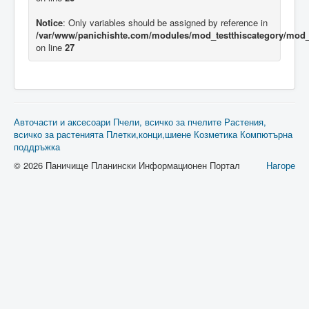
Notice
: Only variables should be assigned by reference in
/var/www/panichishte.com/modules/mod_testthiscategory/mod_t
on line
27
Авточасти и аксесоари
Пчели, всичко за пчелите
Растения,
всичко за растенията
Плетки,конци,шиене
Козметика
Компютърна
поддръжка
© 2026 Паничище Планински Информационен Портал
Нагоре