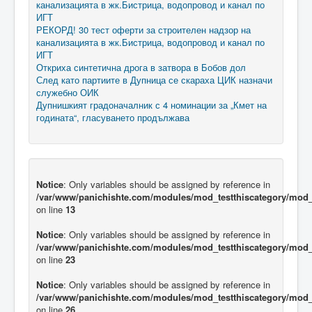
канализацията в жк.Бистрица, водопровод и канал по
ИГТ
РЕКОРД! 30 тест оферти за строителен надзор на
канализацията в жк.Бистрица, водопровод и канал по
ИГТ
Откриха синтетична дрога в затвора в Бобов дол
След като партиите в Дупница се скараха ЦИК назначи
служебно ОИК
Дупнишкият градоначалник с 4 номинации за „Кмет на
годината“, гласуването продължава
Notice
: Only variables should be assigned by reference in
/var/www/panichishte.com/modules/mod_testthiscategory/mod_t
on line
13
Notice
: Only variables should be assigned by reference in
/var/www/panichishte.com/modules/mod_testthiscategory/mod_t
on line
23
Notice
: Only variables should be assigned by reference in
/var/www/panichishte.com/modules/mod_testthiscategory/mod_t
on line
26