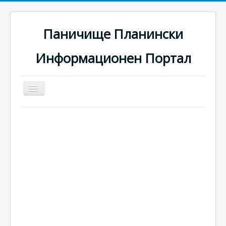
Паничище Планински
Информационен Портал
Превключи
навигация
Начало
Новини
Наоколо
Хотели
Ски писти
Услуги
Галерия