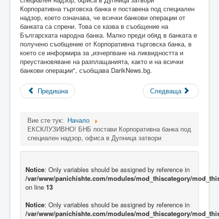
Корпоративна търговска банка е поставена под специален
надзор, което означава, че всички банкови операции от
банката са спрени. Това се казва в съобщение на
Българската народна банка. Малко преди обяд в банката е
получено съобщение от Корпоративна търговска банка, в
което се информира за „изчерпване на ликвидността и
преустановяване на разплащанията, както и на всички
банкови операции", съобщава DarikNews.bg.
Предишна
Следваща
Вие сте тук:
Начало
ЕКСКЛУЗИВНО! БНБ постави Корпоративна банка под
специален надзор, офиса в Дупница затвори
Notice
: Only variables should be assigned by reference in
/var/www/panichishte.com/modules/mod_thiscategory/mod_thi
on line
13
Notice
: Only variables should be assigned by reference in
/var/www/panichishte.com/modules/mod_thiscategory/mod_thi