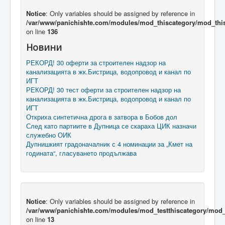
Notice
: Only variables should be assigned by reference in
/var/www/panichishte.com/modules/mod_thiscategory/mod_thi
on line
136
Новини
РЕКОРД! 30 оферти за строителен надзор на
канализацията в жк.Бистрица, водопровод и канал по
ИГТ
РЕКОРД! 30 тест оферти за строителен надзор на
канализацията в жк.Бистрица, водопровод и канал по
ИГТ
Откриха синтетична дрога в затвора в Бобов дол
След като партиите в Дупница се скараха ЦИК назначи
служебно ОИК
Дупнишкият градоначалник с 4 номинации за „Кмет на
годината“, гласуването продължава
Notice
: Only variables should be assigned by reference in
/var/www/panichishte.com/modules/mod_testthiscategory/mod_t
on line
13