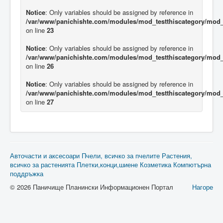
Notice
: Only variables should be assigned by reference in
/var/www/panichishte.com/modules/mod_testthiscategory/mod_t
on line
23
Notice
: Only variables should be assigned by reference in
/var/www/panichishte.com/modules/mod_testthiscategory/mod_t
on line
26
Notice
: Only variables should be assigned by reference in
/var/www/panichishte.com/modules/mod_testthiscategory/mod_t
on line
27
Авточасти и аксесоари
Пчели, всичко за пчелите
Растения,
всичко за растенията
Плетки,конци,шиене
Козметика
Компютърна
поддръжка
© 2026 Паничище Планински Информационен Портал
Нагоре