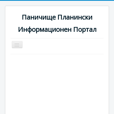
Паничище Планински
Информационен Портал
Превключи
навигация
Начало
Новини
Наоколо
Хотели
Ски писти
Услуги
Галерия