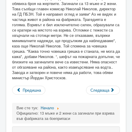
обявиха броя на жертвите. Загинали са 13 мъже и 2 жени.
Това съобщи главен комисар Николай Николов, директор
на ГД ПБЗН. Той е направил оглед и заяви“ Аз не видях и
частица живот в района на фабриката. Трагедията е
голяма. Взривът е бил изключително силен, образували са
се кратери на мястото на взрива. Отломки с тежести са
хвърчали на стотици метри. Не се отказваме, въпреки
минималните надежди, ще продължим да наблюдаваме",
каза още Николай Николов. Той спомена за човешка
грешка. "Каква точно човешка грешка е станала, не мога да
кажа", добави Николов. “, шефът на пожарната допълни, че
близките на загиналите вече са известени. Няма опасност
от обгазяване на района, както изамърсяване на водта..
Завода и затворен и повече няма да работи, това обяви
министър Йордан Христосков.
Предишна
Следваща
Вие сте тук:
Начало
Официално: 13 мъже и 2 жени са загинали при взрива
във фабриката за боеприпаси