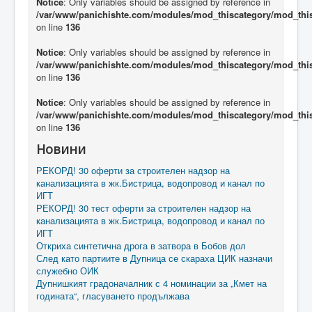
Notice
: Only variables should be assigned by reference in
/var/www/panichishte.com/modules/mod_thiscategory/mod_thi
on line
136
Notice
: Only variables should be assigned by reference in
/var/www/panichishte.com/modules/mod_thiscategory/mod_thi
on line
136
Notice
: Only variables should be assigned by reference in
/var/www/panichishte.com/modules/mod_thiscategory/mod_thi
on line
136
Новини
РЕКОРД! 30 оферти за строителен надзор на
канализацията в жк.Бистрица, водопровод и канал по
ИГТ
РЕКОРД! 30 тест оферти за строителен надзор на
канализацията в жк.Бистрица, водопровод и канал по
ИГТ
Откриха синтетична дрога в затвора в Бобов дол
След като партиите в Дупница се скараха ЦИК назначи
служебно ОИК
Дупнишкият градоначалник с 4 номинации за „Кмет на
годината“, гласуването продължава