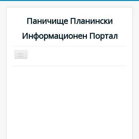
Паничище Планински
Информационен Портал
Превключи
навигация
Начало
Новини
Наоколо
Хотели
Ски писти
Услуги
Галерия