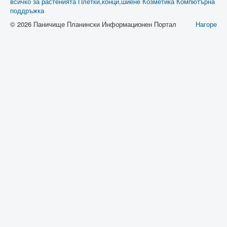
всичко за растенията
Плетки,конци,шиене
Козметика
Компютърна
поддръжка
© 2026 Паничище Планински Информационен Портал
Нагоре