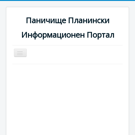
Паничище Планински
Информационен Портал
Превключи
навигация
Начало
Новини
Наоколо
Хотели
Ски писти
Услуги
Галерия