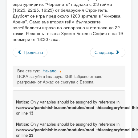
евротурнирите. "Червените" паднаха с 0:3 гейма
(16:25, 22:25, 16:25) от беларуския Строителъ.
Двубоят се игра пред около 1200 зрители в "Чижовка
Арена". Само във втория гейм българските
волейболисти играха по-оспорвано и стигнаха до 22
точки. Реваншът в зала Христо Ботев в София е на 19
ноември от 18:30 часа.
Предишна
Следваща
Вие сте тук:
Начало
ЦСКА загуби в Беларус. КВК Габрово отново
разгромен от Аркас се сбогува с Европа
Notice
: Only variables should be assigned by reference in
/var/www/panichishte.com/modules/mod_thiscategory/mod_thi
on line
13
Notice
: Only variables should be assigned by reference in
/var/www/panichishte.com/modules/mod_thiscategory/mod_thi
on line
23