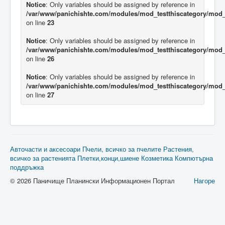
Notice
: Only variables should be assigned by reference in
/var/www/panichishte.com/modules/mod_testthiscategory/mod_t
on line
23
Notice
: Only variables should be assigned by reference in
/var/www/panichishte.com/modules/mod_testthiscategory/mod_t
on line
26
Notice
: Only variables should be assigned by reference in
/var/www/panichishte.com/modules/mod_testthiscategory/mod_t
on line
27
Авточасти и аксесоари
Пчели, всичко за пчелите
Растения,
всичко за растенията
Плетки,конци,шиене
Козметика
Компютърна
поддръжка
© 2026 Паничище Планински Информационен Портал
Нагоре