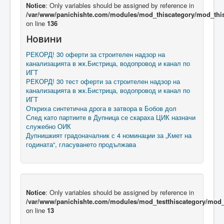
Notice
: Only variables should be assigned by reference in
/var/www/panichishte.com/modules/mod_thiscategory/mod_thi
on line
136
Новини
РЕКОРД! 30 оферти за строителен надзор на
канализацията в жк.Бистрица, водопровод и канал по
ИГТ
РЕКОРД! 30 тест оферти за строителен надзор на
канализацията в жк.Бистрица, водопровод и канал по
ИГТ
Откриха синтетична дрога в затвора в Бобов дол
След като партиите в Дупница се скараха ЦИК назначи
служебно ОИК
Дупнишкият градоначалник с 4 номинации за „Кмет на
годината“, гласуването продължава
Notice
: Only variables should be assigned by reference in
/var/www/panichishte.com/modules/mod_testthiscategory/mod_t
on line
13