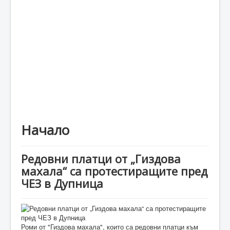
Каталог
Начало
Редовни платци от „Гиздова
махала“ са протестиращите пред
ЧЕЗ в Дупница
Роми от "Гиздова махала", които са редовни платци към