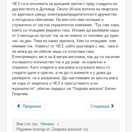
ЧЕЗ са в опсновата на днешния протест пред сградата на
дружеството в Дупница. Около 20-ина жители на квартала
се вдигнаха срещу електроразпределителното дружество
и потърсиха обяснение. На мястото има полиция и
служители от частна охранителна компания. "Тук сме хора,
които си плащаме редовно тока. Искаме да разберем защо
от 3 месеца ни пускат ток за не повече от половин до един
час на ден. Това на какво прилича. Хем си плащаме, хем
нямаме ток. Човекът от ЧЕЗ, който разговаря с нас, така и
не можа да ни обясни защо се получава така.
Електромерът ми е на 8 метра височина, как да си засичам
ползваното количество ток и да знам, че коректно е
отразено. Като отидете в магазина и купувате месо го
гледате дали е прясно, а не да го вземете и у дома да
разберете, че е развалено. Ще настояваме за кръгла маса
на хора от квартала и ЧЕЗ в присъствието и на
журналисти", обясни лидерът на "Гиздова махала" Калин
Георгиев.
Предишна
Следваща
Вие сте тук:
Начало
Редовни платци от „Гиздова махала“ са