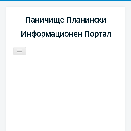
Паничище Планински
Информационен Портал
Превключи
навигация
Начало
Новини
Наоколо
Хотели
Ски писти
Услуги
Галерия