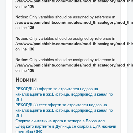
/var/www/panichishte.com/modules/mod_thiscategory/mod_thi
on line
136
Notice
: Only variables should be assigned by reference in
/var/www/panichishte.com/modules/mod_thiscategory/mod_thi
on line
136
Notice
: Only variables should be assigned by reference in
/var/www/panichishte.com/modules/mod_thiscategory/mod_thi
on line
136
Notice
: Only variables should be assigned by reference in
/var/www/panichishte.com/modules/mod_thiscategory/mod_thi
on line
136
Новини
РЕКОРД! 30 оферти за строителен надзор на
канализацията в жк.Бистрица, водопровод и канал по
ИГТ
РЕКОРД! 30 тест оферти за строителен надзор на
канализацията в жк.Бистрица, водопровод и канал по
ИГТ
Откриха синтетична дрога в затвора в Бобов дол
След като партиите в Дупница се скараха ЦИК назначи
служебно ОИК