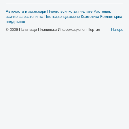
Авточасти и аксесоари
Пчели, всичко за пчелите
Растения,
всичко за растенията
Плетки,конци,шиене
Козметика
Компютърна
поддръжка
© 2026 Паничище Планински Информационен Портал
Нагоре