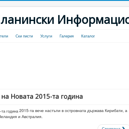
ланински Информацио
тели
Ски писти
Услуги
Галерия
Каталог
на Новата 2015-та година
2015-та вече настъпи в островната държава Кирибати, а
Зеландия и Австралия.
Следваща