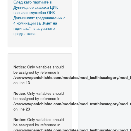
След като партиите в
Дупница се скараха ЦИК
назначи служебно ОИК
Дупнишкият градоначалник с
4 номинации за „Кмет на
годината“, гласуването
продължава
Notice
: Only variables should
be assigned by reference in
/var/www/panichishte.com/modules/mod_testthiscategory/mod_t
on line
13
Notice
: Only variables should
be assigned by reference in
/var/www/panichishte.com/modules/mod_testthiscategory/mod_t
on line
23
Notice
: Only variables should
be assigned by reference in
/var/www/panichishte.com/modules/mod_testthiscategory/mod_t