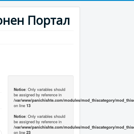
нен Портал
Notice
: Only variables should
be assigned by reference in
/var/www/panichishte.com/modules/mod_thiscategory/mod_this
on line
13
Notice
: Only variables should
be assigned by reference in
/var/www/panichishte.com/modules/mod_thiscategory/mod_this
on line
23