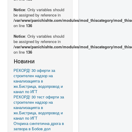
Notice
: Only variables should
be assigned by reference in
/var/www/panichishte.com/modules/mod_thiscategory/mod_this
on line
136
Notice
: Only variables should
be assigned by reference in
/var/www/panichishte.com/modules/mod_thiscategory/mod_this
on line
136
Новини
РЕКОРД! 30 оферти за
строителен надзор на
канализацията в
жк.Бистрица, водопровод и
канал по ИГТ
РЕКОРД! 30 тест оферти за
строителен надзор на
канализацията в
жк.Бистрица, водопровод и
канал по ИГТ
Откриха синтетична дрога в
затвора в Бобов дол