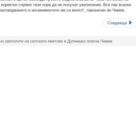
коректно спрямо тези хора да не получат увеличение. Все пак всички
 натоварването и ангажиментите им са много", лаконичен бе Чимев.
Следваща
на заплатите на селските кметове в Дупнишко поиска Чимев