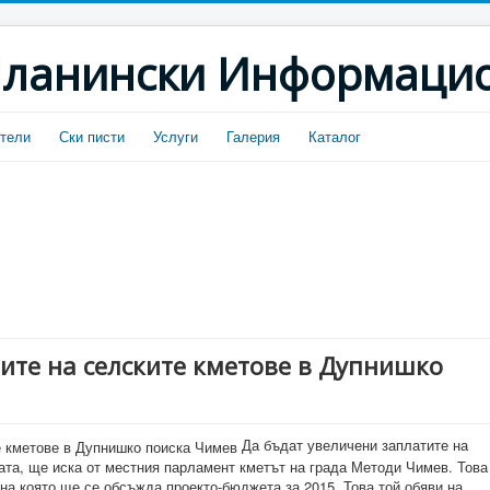
ланински Информацио
тели
Ски писти
Услуги
Галерия
Каталог
ите на селските кметове в Дупнишко
Да бъдат увеличени заплатите на
ата, ще иска от местния парламент кметът на града Методи Чимев. Това
 на която ще се обсъжда проекто-бюджета за 2015. Това той обяви на