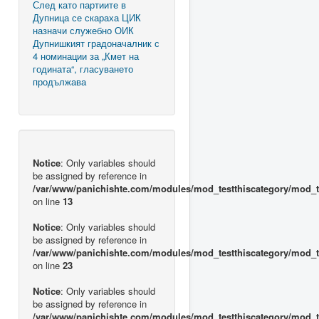
След като партиите в
Дупница се скараха ЦИК
назначи служебно ОИК
Дупнишкият градоначалник с
4 номинации за „Кмет на
годината“, гласуването
продължава
Notice
: Only variables should
be assigned by reference in
/var/www/panichishte.com/modules/mod_testthiscategory/mod_t
on line
13
Notice
: Only variables should
be assigned by reference in
/var/www/panichishte.com/modules/mod_testthiscategory/mod_t
on line
23
Notice
: Only variables should
be assigned by reference in
/var/www/panichishte.com/modules/mod_testthiscategory/mod_t