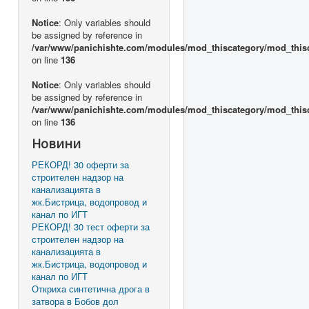
Notice
: Only variables should
be assigned by reference in
/var/www/panichishte.com/modules/mod_thiscategory/mod_this
on line
136
Notice
: Only variables should
be assigned by reference in
/var/www/panichishte.com/modules/mod_thiscategory/mod_this
on line
136
Новини
РЕКОРД! 30 оферти за
строителен надзор на
канализацията в
жк.Бистрица, водопровод и
канал по ИГТ
РЕКОРД! 30 тест оферти за
строителен надзор на
канализацията в
жк.Бистрица, водопровод и
канал по ИГТ
Откриха синтетична дрога в
затвора в Бобов дол