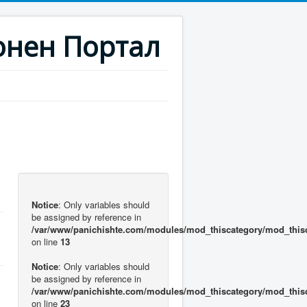
нен Портал
Notice
: Only variables should
be assigned by reference in
/var/www/panichishte.com/modules/mod_thiscategory/mod_this
on line
13
Notice
: Only variables should
be assigned by reference in
/var/www/panichishte.com/modules/mod_thiscategory/mod_this
on line
23