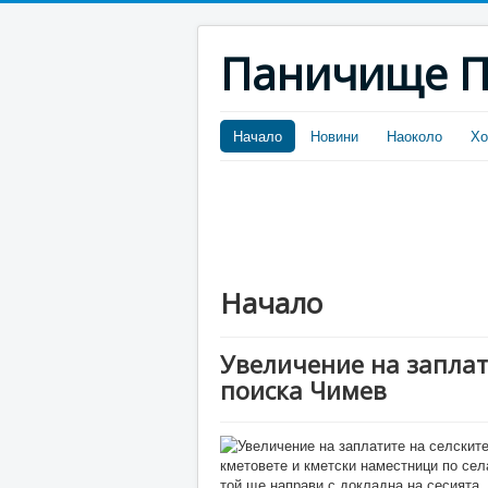
Паничище П
Начало
Новини
Наоколо
Хо
Начало
Увеличение на заплат
поиска Чимев
кметовете и кметски наместници по сел
той ще направи с докладна на сесията,