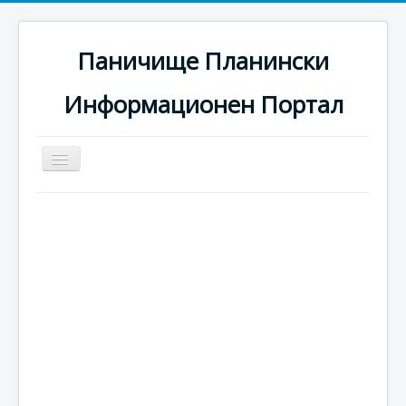
Паничище Планински
Информационен Портал
Превключи
навигация
Начало
Новини
Наоколо
Хотели
Ски писти
Услуги
Галерия