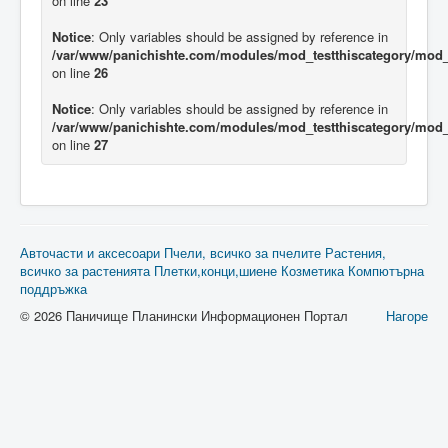
on line
23
Notice
: Only variables should be assigned by reference in
/var/www/panichishte.com/modules/mod_testthiscategory/mod_t
on line
26
Notice
: Only variables should be assigned by reference in
/var/www/panichishte.com/modules/mod_testthiscategory/mod_t
on line
27
Авточасти и аксесоари
Пчели, всичко за пчелите
Растения,
всичко за растенията
Плетки,конци,шиене
Козметика
Компютърна
поддръжка
© 2026 Паничище Планински Информационен Портал
Нагоре