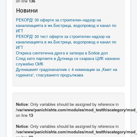
on line
136
Новини
РЕКОРД! 30 оферти за строителен надзор на
канализацията в жк.Бистрица, водопровод и канал по
ИГТ
РЕКОРД! 30 тест оферти за строителен надзор на
канализацията в жк.Бистрица, водопровод и канал по
ИГТ
Откриха синтетична дрога в затвора в Бобов дол
След като партиите в Дупница се скараха ЦИК назначи
служебно ОИК
Дупнишкият градоначалник с 4 номинации за „Кмет на
годината“, гласуването продължава
Notice
: Only variables should be assigned by reference in
/var/www/panichishte.com/modules/mod_testthiscategory/mod_t
on line
13
Notice
: Only variables should be assigned by reference in
/var/www/panichishte.com/modules/mod_testthiscategory/mod_t