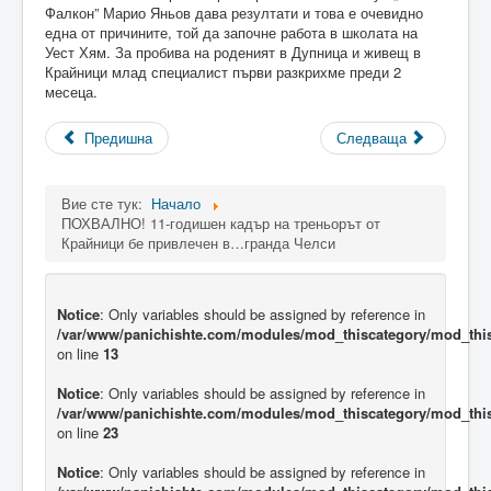
Фалкон” Марио Яньов дава резултати и това е очевидно
една от причините, той да започне работа в школата на
Уест Хям. За пробива на роденият в Дупница и живещ в
Крайници млад специалист първи разкрихме преди 2
месеца.
Предишна
Следваща
Вие сте тук:
Начало
ПОХВАЛНО! 11-годишен кадър на треньорът от
Крайници бе привлечен в…гранда Челси
Notice
: Only variables should be assigned by reference in
/var/www/panichishte.com/modules/mod_thiscategory/mod_thi
on line
13
Notice
: Only variables should be assigned by reference in
/var/www/panichishte.com/modules/mod_thiscategory/mod_thi
on line
23
Notice
: Only variables should be assigned by reference in