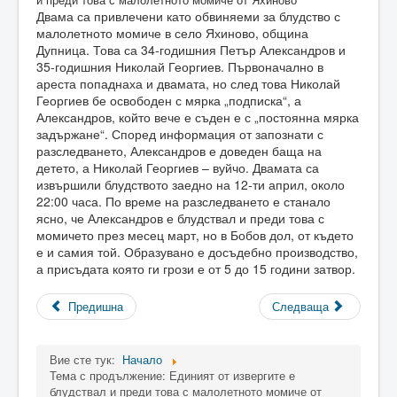
Двама са привлечени като обвиняеми за блудство с
малолетното момиче в село Яхиново, община
Дупница. Това са 34-годишния Петър Александров и
35-годишния Николай Георгиев. Първоначално в
ареста попаднаха и двамата, но след това Николай
Георгиев бе освободен с мярка „подписка“, а
Александров, който вече е съден е с „постоянна мярка
задържане“. Според информация от запознати с
разследването, Александров е доведен баща на
детето, а Николай Георгиев – вуйчо. Двамата са
извършили блудството заедно на 12-ти април, около
22:00 часа. По време на разследването е станало
ясно, че Александров е блудствал и преди това с
момичето през месец март, но в Бобов дол, от където
е и самия той. Образувано е досъдебно производство,
а присъдата която ги грози е от 5 до 15 години затвор.
Предишна
Следваща
Вие сте тук:
Начало
Тема с продължение: Единият от извергите е
блудствал и преди това с малолетното момиче от