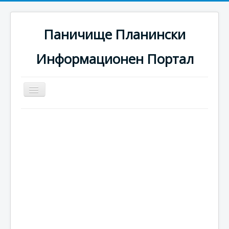
Паничище Планински
Информационен Портал
Превключи
навигация
Начало
Новини
Наоколо
Хотели
Ски писти
Услуги
Галерия