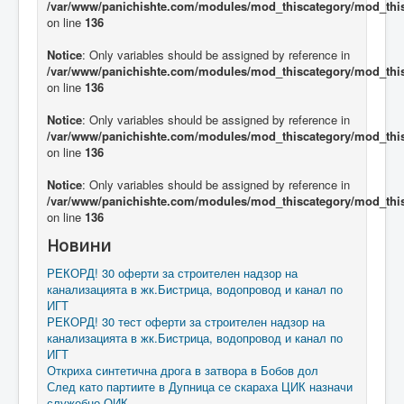
/var/www/panichishte.com/modules/mod_thiscategory/mod_thi
on line
136
Notice
: Only variables should be assigned by reference in
/var/www/panichishte.com/modules/mod_thiscategory/mod_thi
on line
136
Notice
: Only variables should be assigned by reference in
/var/www/panichishte.com/modules/mod_thiscategory/mod_thi
on line
136
Notice
: Only variables should be assigned by reference in
/var/www/panichishte.com/modules/mod_thiscategory/mod_thi
on line
136
Новини
РЕКОРД! 30 оферти за строителен надзор на
канализацията в жк.Бистрица, водопровод и канал по
ИГТ
РЕКОРД! 30 тест оферти за строителен надзор на
канализацията в жк.Бистрица, водопровод и канал по
ИГТ
Откриха синтетична дрога в затвора в Бобов дол
След като партиите в Дупница се скараха ЦИК назначи
служебно ОИК