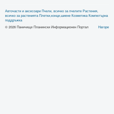
Авточасти и аксесоари
Пчели, всичко за пчелите
Растения,
всичко за растенията
Плетки,конци,шиене
Козметика
Компютърна
поддръжка
© 2026 Паничище Планински Информационен Портал
Нагоре